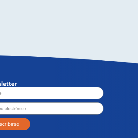
letter
scribirse