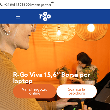
+31 (0)345 758 000
Portale partner
R-Go Viva 15,6″ Borsa per
laptop
Vai al negozio
Scarica la
online
brochure