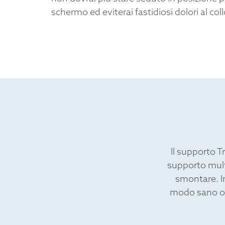
schermo ed eviterai fastidiosi dolori al collo
Il supporto T
supporto mult
smontare. In
modo sano ovu