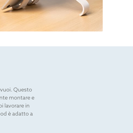
e vuoi. Questo
ente montare e
i lavorare in
pod è adatto a