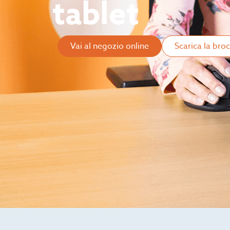
tablet
Vai al negozio online
Scarica la bro