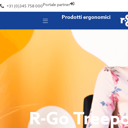
Portale partner
+31 (0)345 758 000
Prodotti ergonomici
R-Go Treepo