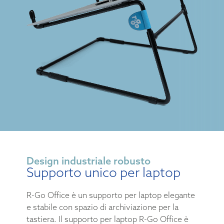
Design industriale robusto
Supporto unico per laptop
R-Go Office è un supporto per laptop elegante
e stabile con spazio di archiviazione per la
tastiera. Il supporto per laptop R-Go Office è