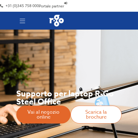
+31 (0)345 758 000
Portale partner
Supporto per laptop R-Go
Steel Office
Vai al negozio
Scarica la
online
brochure