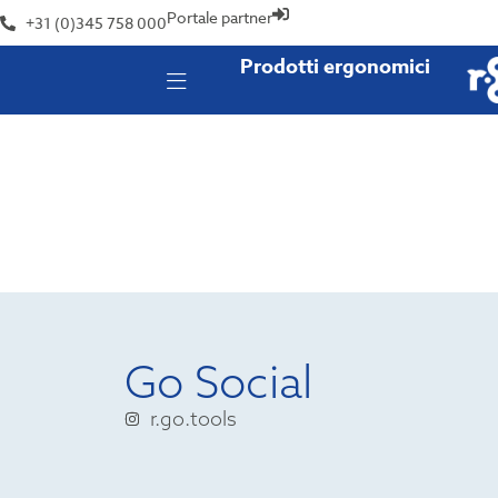
Portale partner
+31 (0)345 758 000
Prodotti ergonomici
Go Social
r.go.tools